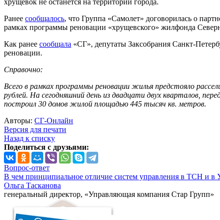
хрущевок не останется на территории города.
Ранее
сообщалось
, что Группа «Самолет» договорилась о партн
рамках программы реновации «хрущевского» жилфонда Север
Как ранее
сообщала
«СГ», депутаты Заксобрания Санкт-Петерб
реновации.
Справочно:
Всего в рамках программы реновации жилья предстояло рассел
рублей. На сегодняшний день из двадцати двух кварталов, пер
построил 30 домов жилой площадью 445 тысяч кв. метров.
Авторы:
СГ-Онлайн
Версия для печати
Назад к списку
Поделиться с друзьями:
Вопрос-ответ
В чем принципиальное отличие систем управления в ТСН и в 
Ольга Тасканова
генеральный директор, «Управляющая компания Стар Групп»