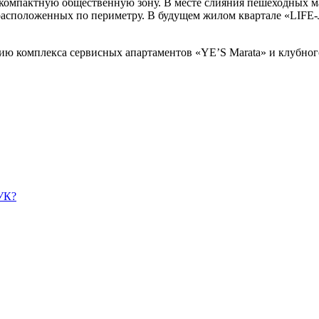
ь компактную общественную зону. В месте слияния пешеходных 
расположенных по периметру. В будущем жилом квартале «LIFE-Л
ию комплекса сервисных апартаментов «YE’S Marata» и клубного
УК?