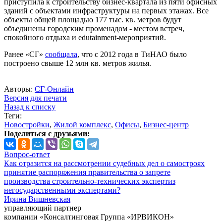
приступила к строительству бизнес-квартала из пяти офисных
зданий с объектами инфраструктуры на первых этажах. Все
объекты общей площадью 177 тыс. кв. метров будут
объединены городским променадом - местом встреч,
спокойного отдыха и edutainment-мероприятий.
Ранее «СГ»
сообщала
, что с 2012 года в ТиНАО было
построено свыше 12 млн кв. метров жилья.
Авторы:
СГ-Онлайн
Версия для печати
Назад к списку
Теги:
Новостройки
,
Жилой комплекс
,
Офисы
,
Бизнес-центр
Поделиться с друзьями:
Вопрос-ответ
Как отразится на рассмотрении судебных дел о самостроях
принятие распоряжения правительства о запрете
производства строительно-технических экспертиз
негосударственными экспертами?
Ирина Вишневская
управляющий партнер
компании «Консалтинговая Группа «ИРВИКОН»