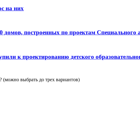
с на них
0 домов, построенных по проектам Специального 
пили к проектированию детского образовательно
 (можно выбрать до трех вариантов)