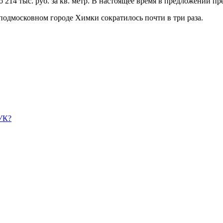
 214 тыс. руб. за кв. метр. В настоящее время в предложении пр
в подмосковном городе Химки сократилось почти в три раза.
УК?