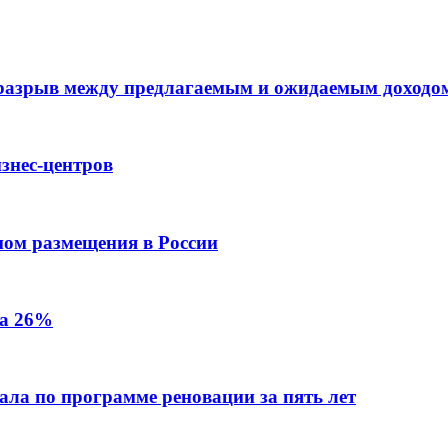
 разрыв между предлагаемым и ожидаемым доходо
знес-центров
пом размещения в России
на 26%
ала по программе реновации за пять лет