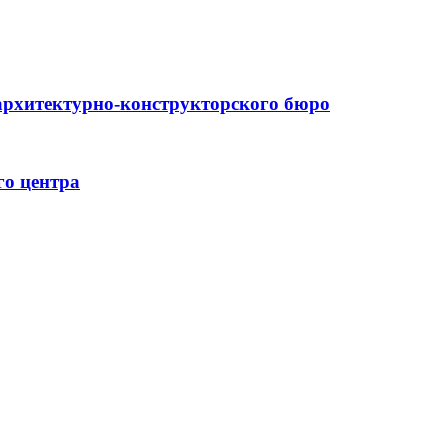
архитектурно-конструкторского бюро
го центра