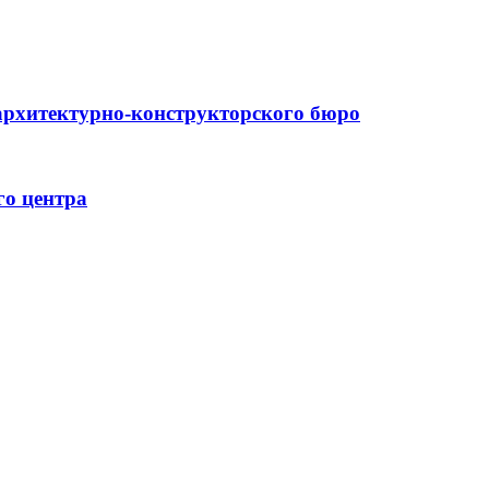
архитектурно-конструкторского бюро
го центра