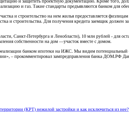
едитацию и защитить проектную документацию. Кроме того, до
анализацию и газ. Такие стандарты предъявляются банком для обе
 участка и строительство на нем жилья предоставляется физлица
стка и строительства. Для получения кредита заемщик должен з
асти, Санкт-Петербурга и Ленобласти), 10 млн рублей - для ост
рмления собственности на дом —участок вместе с домом.
 реализации банком ипотеки на ИЖС. Мы видим потенциальный с
ании», – прокомментировал зампредправления банка ДОМ.РФ Да
территории (КРТ) нежилой застройки и как исключиться из нее?