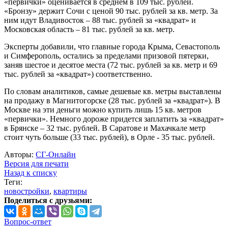
«первички» оценивается в среднем в 109 тыс. рублей.
«Бронзу» держит Сочи с ценой 90 тыс. рублей за кв. метр. За
ним идут Владивосток – 88 тыс. рублей за «квадрат» и
Московская область – 81 тыс. рублей за кв. метр.
Эксперты добавили, что главные города Крыма, Севастополь
и Симферополь, остались за пределами призовой пятерки,
заняв шестое и десятое места (72 тыс. рублей за кв. метр и 69
тыс. рублей за «квадрат») соответственно.
По словам аналитиков, самые дешевые кв. метры выставлены
на продажу в Магнитогорске (28 тыс. рублей за «квадрат»). В
Москве на эти деньги можно купить лишь 15 кв. метров
«первички». Немного дороже придется заплатить за «квадрат»
в Брянске – 32 тыс. рублей. В Саратове и Махачкале метр
стоит чуть больше (33 тыс. рублей), в Орле - 35 тыс. рублей.
Авторы:
СГ-Онлайн
Версия для печати
Назад к списку
Теги:
новостройки
,
квартиры
Поделиться с друзьями:
Вопрос-ответ