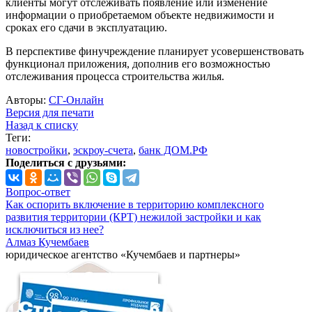
клиенты могут отслеживать появление или изменение
информации о приобретаемом объекте недвижимости и
сроках его сдачи в эксплуатацию.
В перспективе финучреждение планирует усовершенствовать
функционал приложения, дополнив его возможностью
отслеживания процесса строительства жилья.
Авторы:
СГ-Онлайн
Версия для печати
Назад к списку
Теги:
новостройки
,
эскроу-счета
,
банк ДОМ.РФ
Поделиться с друзьями:
Вопрос-ответ
Как оспорить включение в территорию комплексного
развития территории (КРТ) нежилой застройки и как
исключиться из нее?
Алмаз Кучембаев
юридическое агентство «Кучембаев и партнеры»