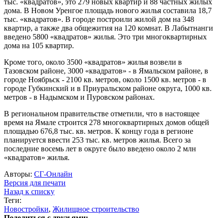
тыс. «квадратов», это 279 новых квартир и 88 частных жилых
дома. В Новом Уренгое площадь нового жилья составила 18,7
тыс. «квадратов». В городе построили жилой дом на 348
квартир, а также два общежития на 120 комнат. В Лабытнанги
введено 5800 «квадратов» жилья. Это три многоквартирных
дома на 105 квартир.
Кроме того, около 3500 «квадратов» жилья возвели в
Тазовском районе, 3000 «квадратов» - в Ямальском районе, в
городе Ноябрьск - 2100 кв. метров, около 1500 кв. метров - в
городе Губкинский и в Приуральском районе округа, 1000 кв.
метров - в Надымском и Пуровском районах.
В региональном правительстве отметили, что в настоящее
время на Ямале строится 278 многоквартирных домов общей
площадью 676,8 тыс. кв. метров. К концу года в регионе
планируется ввести 253 тыс. кв. метров жилья. Всего за
последние восемь лет в округе было введено около 2 млн
«квадратов» жилья.
Авторы:
СГ-Онлайн
Версия для печати
Назад к списку
Теги:
Новостройки
,
Жилищное строительство
Поделиться с друзьями: