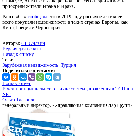
Стамбуле, Анталье и Анкаре. Больше всего недвижимости
приобрели жители Ирана и Ирака.
Ранее «СГ»
сообщала
, что в 2019 году россияне активнее
всего покупали недвижимость в таких странах Европы, как
Кипр, Греция и Черногория.
Авторы:
СГ-Онлайн
Версия для печати
Назад к списку
Теги:
Зарубежная недвижимость
,
Турция
Поделиться с друзьями:
Вопрос-ответ
В чем принципиальное отличие систем управления в ТСН и в
УК?
Ольга Тасканова
генеральный директор, «Управляющая компания Стар Групп»