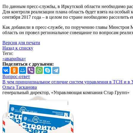
По данным пресс-службы, в Иркутской области необходимо расс
Для контроля реализации плана область будет взята на особый
сентября 2017 года – в целом по стране необходимо расселить е
Как добавили в пресс-службе, по поручению главы Минстроя 
область он провел региональное совещание по вопросам реали
Версия для печати
Назад к списку
Теги:
«аварийка»
Поделиться с друзьями:
Вопрос-ответ
В чем принципиальное отличие систем управления в ТСН и в 
Ольга Тасканова
генеральный директор, «Управляющая компания Стар Групп»