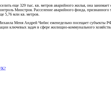
елить еще 329 тыс. кв. метров аварийного жилья, она занимает 
 контроль Минстроя. Расселение аварийного фонда, признанного 
ще 5,76 млн кв. метров.
Михаила Меня Андрей Чибис еженедельно посещает субъекты РФ
зации ключевых задач в сфере жилищно-коммунального хозяйства
УК?