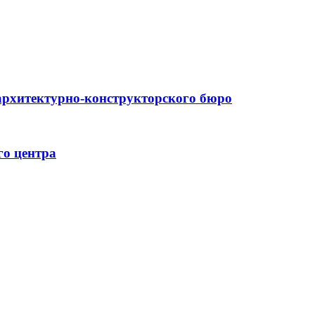
архитектурно-конструкторского бюро
го центра