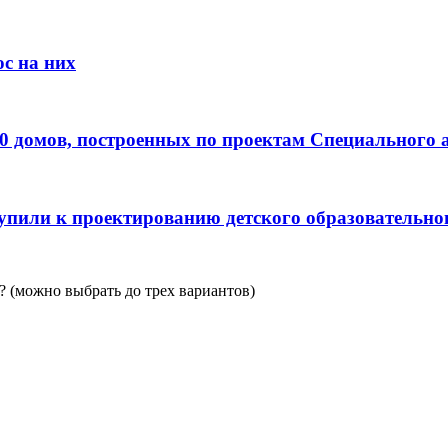
с на них
0 домов, построенных по проектам Специального 
пили к проектированию детского образовательно
 (можно выбрать до трех вариантов)