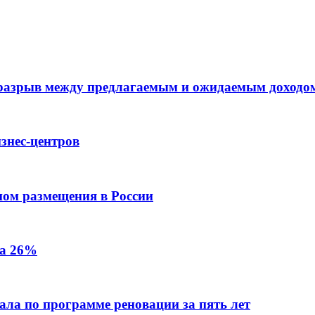
 разрыв между предлагаемым и ожидаемым доходо
знес-центров
пом размещения в России
на 26%
ала по программе реновации за пять лет