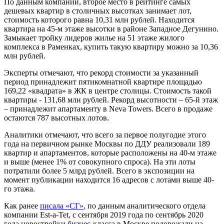
По данным компании, второе место в рейтинге самых
дешевых квартир в столичных высотках занимает лот,
стоимость которого равна 10,31 млн рублей. Находится
квартира на 45-м этаже высотки в районе Западное Дегунино.
Замыкает тройку лидеров жилье на 51 этаже жилого
комплекса в Раменках, купить такую квартиру можно за 10,36
млн рублей.
Эксперты отмечают, что рекорд стоимости за указанный
период принадлежит пятикомнатной квартире площадью
169,22 «квадрата» в ЖК в центре столицы. Стоимость такой
квартиры - 131,68 млн рублей. Рекорд высотности – 65-й этаж
– принадлежит апартаменту в Neva Towers. Всего в продаже
остаются 787 высотных лотов.
Аналитики отмечают, что всего за первое полугодие этого
года на первичном рынке Москвы по ДДУ реализовали 189
квартир и апартаментов, которые расположены на 40-м этаже
и выше (менее 1% от совокупного спроса). На эти лоты
потратили более 5 млрд рублей. Всего в экспозиции на
момент публикации находится 16 адресов с лотами выше 40-
го этажа.
Как ранее
писала «СГ»
, по данным аналитического отдела
компании Est-a-Tet, с сентября 2019 года по сентябрь 2020
года новостройки бизнес-класса в Москве подорожали на