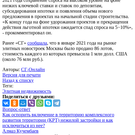
2021 года сохранение спроса на высоком уровне на фоне
низких ключевой ставки и ставок по депозитам,
субсидирования ипотеки и появления объема нового
предложения в проектах на начальной стадии строительства.
«К концу года на фоне удорожания проектов и прекращения
действия льготной ипотеки ожидается спад спроса на 5−10%»,
- прокомментировал он.
Ранее «СГ»
сообщала
, что в январе 2021 года на рынке
элитных новостроек Москвы было продано 86 лотов,
стоимость каждого из которых превысила 1 млн долл. США
(около 76 млн руб.).
Авторы:
СГ-Онлайн
Версия для печати
Назад к списку
Теги:
Элитная недвижимость
Поделиться с друзьями:
Вопрос-ответ
Как оспорить включение в территорию комплексного
развития территории (КРТ) нежилой застройки и как
исключиться из нее?
Алмаз Кучембаев