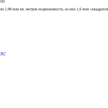
од).
ли 1,98 млн кв. метров недвижимости, из них 1,6 млн «квадрато
УК?