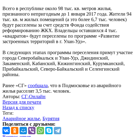
Всего в республике около 98 тыс. кв. метров жилья,
признанного непригодным до 1 января 2017 года. Жители 94
тыс. кв. м жилых помещений (а это более 6,7 тыс. человек)
будут расселены за счет средств Фонда содействия
реформированию ЖКХ. Владельцы оставшихся 4 тыс.
«квадратов» будут переселены по программе «Развитие
застроенных территорий в г. Улан-Удэ».
В следующих этапах программы переселения примут участие
города Северобайкальск и Улан-Удэ, Джидинский,
Закаменский, Кабанский, Кижингинский, Курумканский,
Прибайкальский, Северо-Байкальский и Селенгинский
районы.
Ранее «СГ»
сообщала
, что в Подмосковье из аварийного
жилья расселят 3,5 тыс. человек.
Авторы:
СГ-Онлайн
Версия для печати
Назад к списку
Теги:
Аварийное жилье
,
Бурятия
Поделиться с друзьями:
Вопрос-ответ