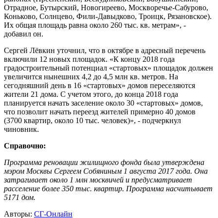
Отрадное, Бутырский, Новогиреево, Москворечье-Сабурово,
Коньково, Солнцево, Фили-Давыдково, Троицк, Рязановское).
Их общая площадь равна около 260 тыс. кв. метрам», -
добавил он.
Сергей Лёвкин уточнил, что в октябре в адресный перечень
включили 12 новых площадок. «К концу 2018 года
градостроительный потенциал «стартовых» площадок должен
увеличится нынешних 4,2 до 4,5 млн кв. метров. На
сегодняшний день в 16 «стартовых» домов переселяются
жители 21 дома. С учетом этого, до конца 2018 года
планируется начать заселение около 30 «стартовых» домов,
что позволит начать переезд жителей примерно 40 домов
(3700 квартир, около 10 тыс. человек)», - подчеркнул
чиновник.
Справочно:
Программа реновации жилищного фонда была утверждена
мэром Москвы Сергеем Собяниным 1 августа 2017 года. Она
затрагивает около 1 млн москвичей и предусматривает
расселение более 350 тыс. квартир. Программа насчитывает
5171 дом.
Авторы:
СГ-Онлайн