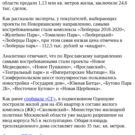
области продали 1,13 млн кв. метров жилья, заключили 24,6
тыс. сделок.
Как рассказали эксперты, у покупателей, выбирающих
проекты по Новорязанскому направлению, самыми
востребованными стали комплексы «Люберцы 2018-2020»,
«Жулебино Парк», «Томилино Парк», «Люберецкий»
«Люберцы Парк», при этом самая низкая цена отмечена в
«Люберцы парк» - 112,5 тыс. рублей за «квадрат».
Аналитики отмечают, что по Ярославскому направлению
самыми востребованными стали проекты «Новое
Медведково», «Новое Пушкино», «Ярославский»,
«Театральный парк» и «Императорские Мытищи». На
Симферопольском шоссе популярностью пользовались
новостройки «Государев дом», «Южная Битца», «Бутово Парк
2Б», «Восточное Бутово» и «Новая Щербинка».
Как ранее
сообщала «СГ»
, в подмосковном Одинцове
построили жилой дом на 456 квартир в составе жилого
комплекса (ЖК) «Сколковский». Министерство жилищной
политики Московской области уже выдало разрешение на
ввод корпуса №5 в эксплуатацию. Общая площадь
трехсекционного дома составляет около 35 тыс. кв. метров.