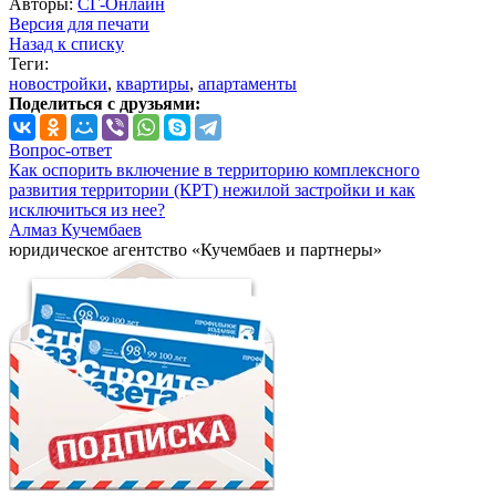
Авторы:
СГ-Онлайн
Версия для печати
Назад к списку
Теги:
новостройки
,
квартиры
,
апартаменты
Поделиться с друзьями:
Вопрос-ответ
Как оспорить включение в территорию комплексного
развития территории (КРТ) нежилой застройки и как
исключиться из нее?
Алмаз Кучембаев
юридическое агентство «Кучембаев и партнеры»