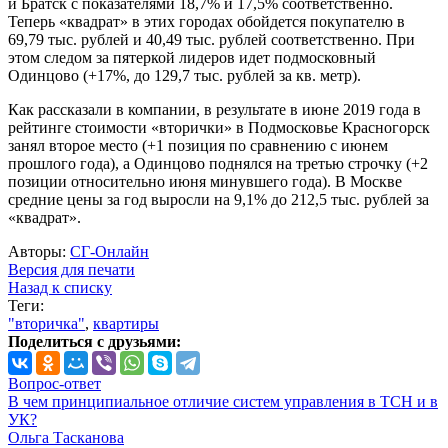
и Братск с показателями 18,7% и 17,5% соответственно.
Теперь «квадрат» в этих городах обойдется покупателю в
69,79 тыс. рублей и 40,49 тыс. рублей соответственно. При
этом следом за пятеркой лидеров идет подмосковный
Одинцово (+17%, до 129,7 тыс. рублей за кв. метр).
Как рассказали в компании, в результате в июне 2019 года в
рейтинге стоимости «вторички» в Подмосковье Красногорск
занял второе место (+1 позиция по сравнению с июнем
прошлого года), а Одинцово поднялся на третью строчку (+2
позиции относительно июня минувшего года). В Москве
средние цены за год выросли на 9,1% до 212,5 тыс. рублей за
«квадрат».
Авторы:
СГ-Онлайн
Версия для печати
Назад к списку
Теги:
"вторичка"
,
квартиры
Поделиться с друзьями:
Вопрос-ответ
В чем принципиальное отличие систем управления в ТСН и в
УК?
Ольга Тасканова