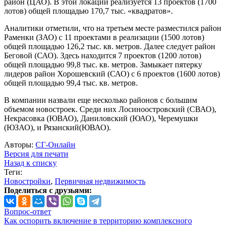
район (ЦАО). В этой локации реализуется 13 проектов (1700
лотов) общей площадью 170,7 тыс. «квадратов».
Аналитики отметили, что на третьем месте разместился район
Раменки (ЗАО) с 11 проектами в реализации (1500 лотов)
общей площадью 126,2 тыс. кв. метров. Далее следует район
Беговой (САО). Здесь находится 7 проектов (1200 лотов)
общей площадью 99,8 тыс. кв. метров. Замыкает пятерку
лидеров район Хорошевский (САО) с 6 проектов (1600 лотов)
общей площадью 99,4 тыс. кв. метров.
В компании назвали еще несколько районов с большим
объемом новостроек. Среди них Лосиноостровский (СВАО),
Некрасовка (ЮВАО), Даниловский (ЮАО), Черемушки
(ЮЗАО), и Рязанский(ЮВАО).
Авторы:
СГ-Онлайн
Версия для печати
Назад к списку
Теги:
Новостройки
,
Первичная недвижимость
Поделиться с друзьями:
Вопрос-ответ
Как оспорить включение в территорию комплексного