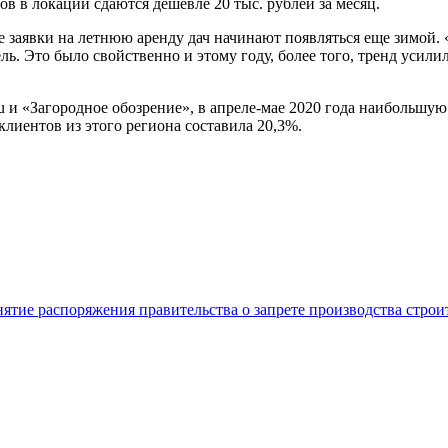
ов в локации сдаются дешевле 20 тыс. рублей за месяц.
е заявки на летнюю аренду дач начинают появляться еще зимой.
ль. Это было свойственно и этому году, более того, тренд усил
u и «Загородное обозрение», в апреле-мае 2020 года наибольшу
лиентов из этого региона составила 20,3%.
нятие распоряжения правительства о запрете производства стро