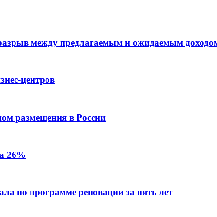
 разрыв между предлагаемым и ожидаемым доходо
знес-центров
пом размещения в России
на 26%
ала по программе реновации за пять лет