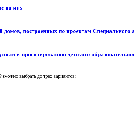
с на них
0 домов, построенных по проектам Специального 
пили к проектированию детского образовательно
 (можно выбрать до трех вариантов)