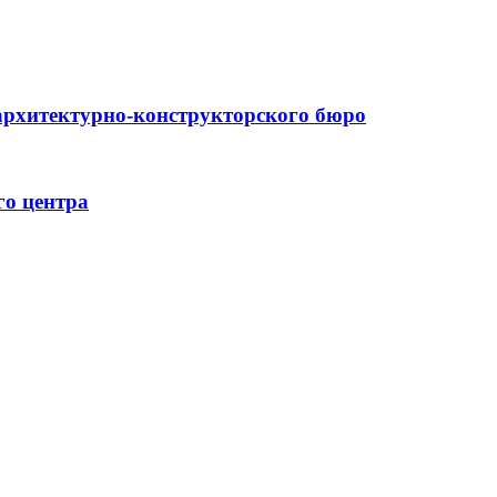
архитектурно-конструкторского бюро
го центра