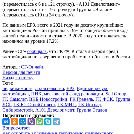
(переместилась с 6 на 121 строчку), «А101 Девелопмент»
(переместилась с 7 на 19 строчку) и Группа «Эталон»
(переместилась с10 на 34 строчку).
По данным ЕРЗ, всего в 2021 году на десятку крупнейших
застройщиков России пришлось 19% от общего объема ввода
жилой недвижимости в стране. В 2020 году этот показатель
находился на уровне 17,2%.
Ранее «СГ»
сообщала
, что ГК ФСК стала лидером среди
застройщиков по завершению проблемных объектов в России.
Авторы:
СГ-Онлайн
Версия для печати
Назад к списку
Теги:
недвижимость
,
строительство
,
ЕРЗ
,
Единый ресурс
застройщика
,
ПИК
,
московский фонд реновации
,
Setl Group
,
ГК Самолет
,
ВКБ‑Новостройки
,
ГК Гранель
,
ГК ФСК
,
Группа
ЛСР
,
ГК ЮгСтройИнвест
,
ГК МИЦ
,
ГК Инград
,
Сибпромстрой
,
А101 Девелопмент
,
Группа Эталон
Поделиться с друзьями:
Вопрос-ответ
Как оспорить включение в территорию комплексного