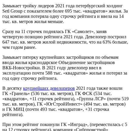
Замыкает тройку лидеров 2021 года петербургский холдинг
Setl Group с показателем более 695 тыс. «квадратов» жилья. За
год компания потеряла одну строчку рейтинга и ввела на 14
тыс. кв. метров жилья меньше.
Сразу на 11 строчек поднялась ГК «Самолет», заняв
четвертую позицию рейтинга 2021 года. Девелопер построил
647 тыс. кв. метров жилой недвижимости, что на 63% больше,
чем годом ранее.
Замыкает пятерку крупнейших застройщиков по объемам
ввода жилья краснодарское Объединение застройщиков
ВКБ‑Новостройки. В 2021 году девелопер ввел в
эксплуатацию почти 588 тыс. «квадратов» жилья и потерял за
год одну строчку рейтинга.
В десятку
крупнейших девелоперов
2021 года также вошли
ГК «Гранель» (536 тыс. кв. метров), ГК ФСК (534 тыс.
«квадратов», +11 строчек рейтинга), «Группа ЛСР» (почти 519
тыс. кв. метров), ГК «ЮгСтройИнвест» (494 тыс. кв. метров)
и ГК МИЦ (почти 493 тыс. «квадратов», +31 строчка
рейтинга).
При этом рейтинг покинули ГК «Инград», (переместилась с 5
на 12 строчку рейтинга), компания «Сибпромстрой»