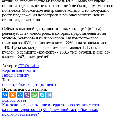
активное строительство метрополитена. «Было запущено 23
станции, где раньше никаких станций не было, помимо этого
появилось Московское центральное кольцо. Это послужило
росту предложения новостроек в районах запуска новых
станций», - сказал он.
Сейчас в шаговой доступности новых станций (в 1 км)
реализуется 27 новостроек, в которых представлены лоты
эконом-, комфорт- и бизнес-класса. На комфорт-класс
приходится 63%, на бизнес-класс – 22% и на эконом-класс –
14%. Цена кв. метра в «экономе» составляет 121,5 тыс.
рублей, в сегменте «комфорт» - 153,5 тыс. рублей, в бизнес-
классе – 247,1 тыс. рублей.
Авторы:
СГ-Онлайн
Версия для печати
Назад к списку
Теги:
новостройки
,
квартиры
,
цены
Поделиться с друзьями:
Вопрос-ответ
Как оспорить включение в территорию комплексного
развития территории (КРТ) нежилой застройки и как
исключиться из нее?