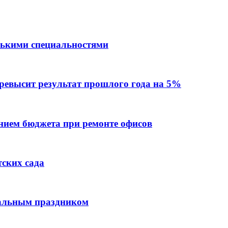
лькими специальностями
превысит результат прошлого года на 5%
ием бюджета при ремонте офисов
тских сада
нальным праздником