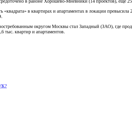
средоточено в районе Хорошево-Мневники (14 проектов), еще 25
ть «квадрата» в квартирах и апартаментах в локации превысила 
О.
м востребованным округом Москвы стал Западный (ЗАО), где про
6 тыс. квартир и апартаментов.
УК?