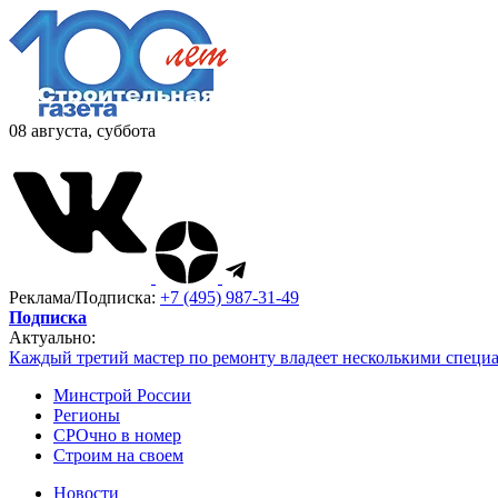
08 августа, суббота
Реклама/Подписка:
+7 (495) 987-31-49
Подписка
Актуально:
Каждый третий мастер по ремонту владеет несколькими специ
Минстрой России
Регионы
СРОчно в номер
Строим на своем
Новости