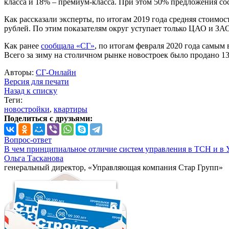
класса и 18% – премиум-класса. При этом 50% предложения со
Как рассказали эксперты, по итогам 2019 года средняя стоимос
рублей. По этим показателям округ уступает только ЦАО и ЗА
Как ранее
сообщала «СГ»
, по итогам февраля 2020 года самы
Всего за зиму на столичном рынке новостроек было продано 13,
Авторы:
СГ-Онлайн
Версия для печати
Назад к списку
Теги:
новостройки
,
квартиры
Поделиться с друзьями:
Вопрос-ответ
В чем принципиальное отличие систем управления в ТСН и в 
Ольга Тасканова
генеральный директор, «Управляющая компания Стар Групп»