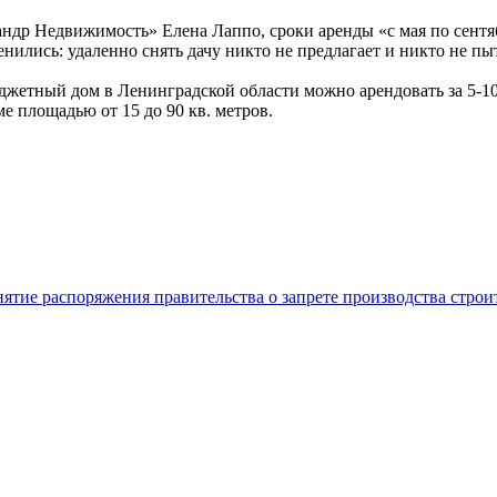
ндр Недвижимость» Елена Лаппо, сроки аренды «с мая по сентяб
нились: удаленно снять дачу никто не предлагает и никто не пыт
джетный дом в Ленинградской области можно арендовать за 5-10 
е площадью от 15 до 90 кв. метров.
нятие распоряжения правительства о запрете производства стро