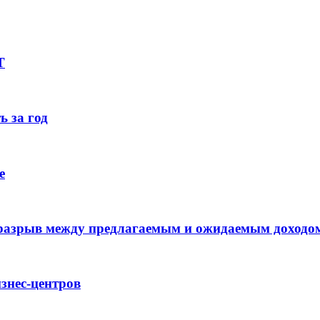
Т
ь за год
е
 разрыв между предлагаемым и ожидаемым доходо
знес-центров