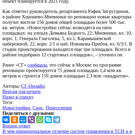
объект планируется в 2021 году.
Как отметил руководитель департамента Рафик Загрутдинов,
в районе Хорошево-Мневники по реновации новые квартиры
получат жители 156 домов общей площадью более 500 тыс.
кв. метров. «Новостройки сейчас возводятся на пяти
площадках: на улицах Демьяна Бедного, 22; Мневники, вл. 10,
корп. 1; Генерала Глаголева, 5, вл.1, Карамышевской
набережной, 22, корп. 2/1 и наб. Новикова-Прибоя, вл. 6/3/1. В
стадии проектирования находятся еще три площадки. Всего в
районе подобрано 12 стартовых площадок», – уточнил он.
Ранее «СГ»
сообщала
, что сейчас в Москве по программе
реновации проектируется 75 домов площадью 1,4 млн кв.
метров и строится 159 домов площадью 2,3 млн «квадратов».
Авторы:
СГ-Онлайн
Версия для печати
Назад к списку
Теги:
Новостройки
,
Снос
,
Переселение
Поделиться с друзьями:
Вопрос-ответ
В чем принципиальное отличие систем управления в ТСН и в