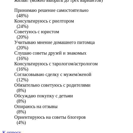
жилья? (можно выбрать до трех вариантов)
Принимаю решение самостоятельно
(48%)
Консультируюсь с риелтором
(24%)
Советуюсь с юристом
(20%)
Учитываю мнение домашнего питомца
(20%)
Слушаю советы друзей и знакомых
(16%)
Консультируюсь с тарологом/астрологом
(16%)
Согласовываю сделку с мужем/женой
(12%)
Обязательно советуюсь с родителями
(8%)
Обсуждаю покупку с детьми
(8%)
Опираюсь на отзывы
(8%)
Ориентируюсь на советы блогеров
(4%)
К опросу