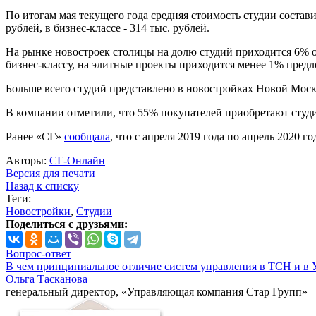
По итогам мая текущего года средняя стоимость студии составила
рублей, в бизнес-классе - 314 тыс. рублей.
На рынке новостроек столицы на долю студий приходится 6% от
бизнес-классу, на элитные проекты приходится менее 1% пред
Больше всего студий представлено в новостройках Новой Моск
В компании отметили, что 55% покупателей приобретают студии
Ранее «СГ»
сообщала
, что с апреля 2019 года по апрель 2020 
Авторы:
СГ-Онлайн
Версия для печати
Назад к списку
Теги:
Новостройки
,
Студии
Поделиться с друзьями:
Вопрос-ответ
В чем принципиальное отличие систем управления в ТСН и в 
Ольга Тасканова
генеральный директор, «Управляющая компания Стар Групп»