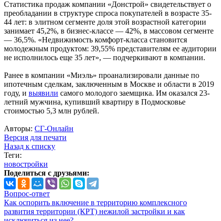
Статистика продаж компании «Донстрой» свидетельствует о
преобладании в структуре спроса покупателей в возрасте 35-
44 лет: в элитном сегменте доля этой возрастной категории
занимает 45,2%, в бизнес-классе — 42%, в массовом сегменте
— 36,5%. «Недвижимость комфорт-класса становится
молодежным продуктом: 39,55% представителям ее аудитории
не исполнилось еще 35 лет», — подчеркивают в компании.
Ранее в компании «Миэль» проанализировали данные по
ипотечным сделкам, заключенным в Москве и области в 2019
году, и
выявили
самого молодого заемщика. Им оказался 23-
летний мужчина, купивший квартиру в Подмосковье
стоимостью 5,3 млн рублей.
Авторы:
СГ-Онлайн
Версия для печати
Назад к списку
Теги:
новостройки
Поделиться с друзьями:
Вопрос-ответ
Как оспорить включение в территорию комплексного
развития территории (КРТ) нежилой застройки и как
исключиться из нее?