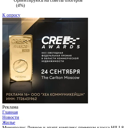
Ориентируюсь на советы блогеров
(4%)
К опросу
Реклама
Главная
Новости
Жилье
Миниполис Дивное и апарт-комплекс премиум-класса HILL8