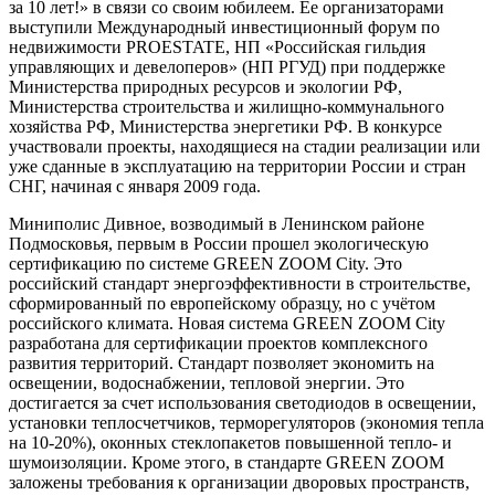
за 10 лет!» в связи со своим юбилеем. Ее организаторами
выступили Международный инвестиционный форум по
недвижимости PROESTATE, НП «Российская гильдия
управляющих и девелоперов» (НП РГУД) при поддержке
Министерства природных ресурсов и экологии РФ,
Министерства строительства и жилищно-коммунального
хозяйства РФ, Министерства энергетики РФ. В конкурсе
участвовали проекты, находящиеся на стадии реализации или
уже сданные в эксплуатацию на территории России и стран
СНГ, начиная с января 2009 года.
Миниполис Дивное, возводимый в Ленинском районе
Подмосковья, первым в России прошел экологическую
сертификацию по системе GREEN ZOOM City. Это
российский стандарт энергоэффективности в строительстве,
сформированный по европейскому образцу, но с учётом
российского климата. Новая система GREEN ZOOM City
разработана для сертификации проектов комплексного
развития территорий. Стандарт позволяет экономить на
освещении, водоснабжении, тепловой энергии. Это
достигается за счет использования светодиодов в освещении,
установки теплосчетчиков, терморегуляторов (экономия тепла
на 10-20%), оконных стеклопакетов повышенной тепло- и
шумоизоляции. Кроме этого, в стандарте GREEN ZOOM
заложены требования к организации дворовых пространств,