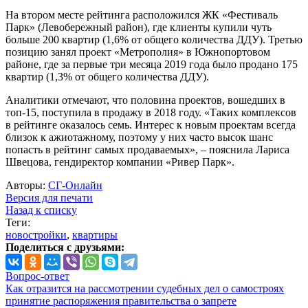
На втором месте рейтинга расположился ЖК «Фестиваль
Парк» (Левобережный район), где клиенты купили чуть
больше 200 квартир (1,6% от общего количества ДДУ). Третью
позицию занял проект «Метрополия» в Южнопортовом
районе, где за первые три месяца 2019 года было продано 175
квартир (1,3% от общего количества ДДУ).
Аналитики отмечают, что половина проектов, вошедших в
топ-15, поступила в продажу в 2018 году. «Таких комплексов
в рейтинге оказалось семь. Интерес к новым проектам всегда
близок к ажиотажному, поэтому у них часто высок шанс
попасть в рейтинг самых продаваемых», – пояснила Лариса
Швецова, гендиректор компании «Ривер Парк».
Авторы:
СГ-Онлайн
Версия для печати
Назад к списку
Теги:
новостройки
,
квартиры
Поделиться с друзьями:
Вопрос-ответ
Как отразится на рассмотрении судебных дел о самостроях
принятие распоряжения правительства о запрете