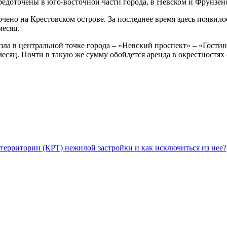
осредоточены в юго-восточной части города, в Невском и Фрунзен
чено на Крестовском острове. За последнее время здесь появило
месяц.
зла в центральной точке города – «Невский проспект» – «Гостин
месяц. Почти в такую же сумму обойдется аренда в окрестностях
территории (КРТ) нежилой застройки и как исключиться из нее?