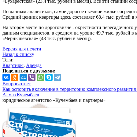
«Бухарестская» (23,4 тыс. рублей в месяц). Все эти станции с
По данным аналитиков, самое дорогое съемное жилье сосредото
Средний ценник квартиры здесь составляет 68,4 тыс. рублей в 
На втором месте по дороговизне - окрестности пересадочного у
данным специалистов, в среднем на уровне 49,7 тыс. рублей в 
«Чернышевская» (48 тыс. рублей в месяц).
Версия для печати
Назад к списку
Теги:
Квартиры
,
Аренда
Поделиться с друзьями:
Вопрос-ответ
Как оспорить включение в территорию комплексного развития 
Алмаз Кучембаев
юридическое агентство «Кучембаев и партнеры»