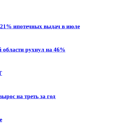
 21% ипотечных выдач в июле
й области рухнул на 46%
Т
ырос на треть за год
е