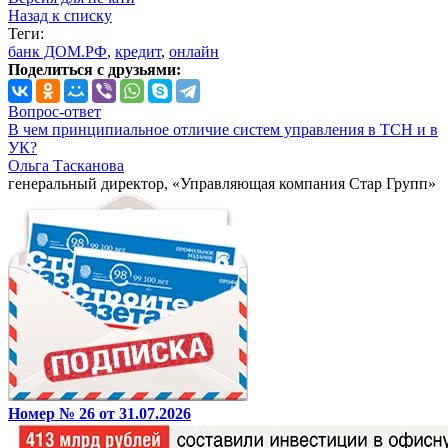
Назад к списку
Теги:
банк ДОМ.РФ
,
кредит
,
онлайн
Поделиться с друзьями:
Вопрос-ответ
В чем принципиальное отличие систем управления в ТСН и в
УК?
Ольга Тасканова
генеральный директор, «Управляющая компания Стар Групп»
Номер № 26 от 31.07.2026