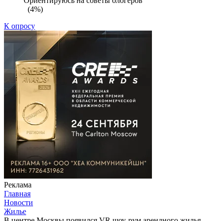
Ориентируюсь на советы блогеров
(4%)
К опросу
Реклама
Главная
Новости
Жилье
В центре Москвы появился VR шоу-рум арендного жилья