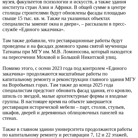
музея, факультетов психологии и искусств, а также здания
института стран Азии и Африки. В общей сумме в центре
столицы строителями будут обновлены фасады площадью
свыше 15 тыс. кв. м. Также на указанных объектах
специалисты заменят окна и двери», – рассказали в пресс-
службе «Единого заказчика».
Там также добавили, что реставрационные работы будут
проведены и на фасадах домового храма святой мученицы
Татианы при МГУ им. М.В. Ломоносова, который находится
на пересечении Моховой и Большой Никитской улиц.
Помимо этого, с осени 2023 года под контролем «Единого
заказчика» продолжаются масштабные работы по
капитальному ремонту и реконструкции главного здания МГУ
на Воробьевых горах. Там также до конца 2025 года
специалистам предстоит обновить фасад здания, его кровлю,
шпиль со звездой, малые архитектурные формы и входные
группы. В настоящее время на объекте завершается
реставрация исторической мебели – парт, столов, стульев,
шкафов, дверей и деревянных облицовочных панелей на
стенах.
Также в главном здании университета продолжаются работы
по капитальному ремонту и реставрации 7, 12 и 22 этажей,