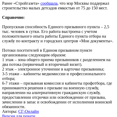
Ранее «Стройгазета»
сообщала
, что мэр Москвы поддержал
строительство малых детсадов емкостью от 75 до 150 мест.
Справочно:
Пропускная способность Единого призывного пункта – 2,5
тыс. человек в сутки. Его работа выстроена с учетом
положительного опыта работы Единого пункта отбора на
службу по контракту и городских центров «Мои документы».
Потоки посетителей в Едином призывном пункте
организованы следующим образом:
1 этаж – зона общего приема призывников с разделением на
два потока (первичный и вторичный визит).
2 этаж – электронное уточнение в карточке призывника;
3-5 этажи – кабинеты медкомиссии и профессионального
отбора;
6-7 этажи – призывная комиссия и кабинеты профотбора, где
принимаются решения о призыве на военную службу,
направлении на альтернативную гражданскую службу,
предоставлении отсрочки или освобождении от призыва,
зачислении в запас и освобождении от исполнения воинской
обязанности.
Авторы:
СГ-Онлайн
Версия для печати