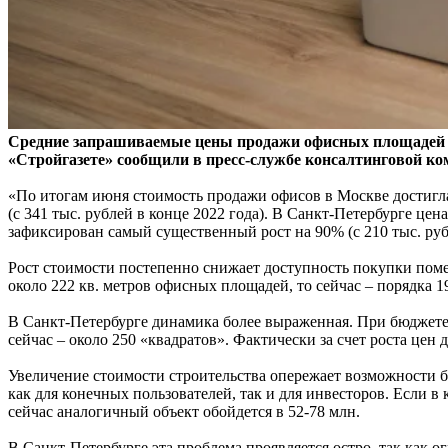
Средние запрашиваемые цены продажи офисных площадей в 
«Стройгазете» сообщили в пресс-службе консалтинговой комп
«По итогам июня стоимость продажи офисов в Москве достигла 5
(с 341 тыс. рублей в конце 2022 года). В Санкт-Петербурге цена
зафиксирован самый существенный рост на 90% (с 210 тыс. рубл
Рост стоимости постепенно снижает доступность покупки поме
около 222 кв. метров офисных площадей, то сейчас – порядка 1
В Санкт-Петербурге динамика более выраженная. При бюджете 
сейчас – около 250 «квадратов». Фактически за счет роста цен 
Увеличение стоимости строительства опережает возможности 
как для конечных пользователей, так и для инвесторов. Если в
сейчас аналогичный объект обойдется в 52-78 млн.
В Санкт-Петербурге эта проблема проявляется остро, так как 