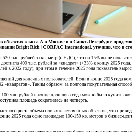
объектах класса А в Москве и в Санкт-Петербурге продемо
ании Bright Rich | CORFAC International, уточнив, что в ст
20 тыс. рублей за кв. метр (с НДС), что на 15% выше показателя 
 достигла 400 тыс. рублей за «квадрат» (+33% к концу 2025 года, 
ей в 2022 году), при этом в течение 2025 года показатель вырос
щений для конечных пользователей. Если в конце 2025 года ко
92 «квадратов». Таким образом, за полгода покупательная спосо
100 млн рублей в конце прошлого года можно было купить окол
доступная площадь сократилась на четверть.
быстрого роста объема новых качественных объектов, что прив
 конце 2025 года офис площадью 100-150 кв. метров в бизнес-це
ограниченное предложение вызывает более сильное ценовое давле