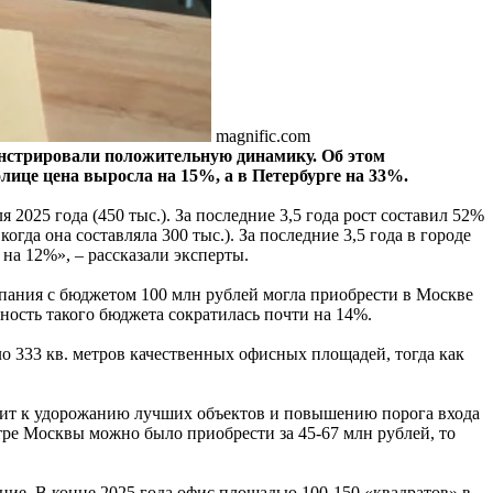
magnific.com
нстрировали положительную динамику. Об этом
олице цена выросла на 15%, а в Петербурге на 33%.
2025 года (450 тыс.). За последние 3,5 года рост составил 52%
когда она составляла 300 тыс.). За последние 3,5 года в городе
 на 12%», – рассказали эксперты.
мпания с бюджетом 100 млн рублей могла приобрести в Москве
бность такого бюджета сократилась почти на 14%.
о 333 кв. метров качественных офисных площадей, тогда как
одит к удорожанию лучших объектов и повышению порога входа
нтре Москвы можно было приобрести за 45-67 млн рублей, то
ние. В конце 2025 года офис площадью 100-150 «квадратов» в