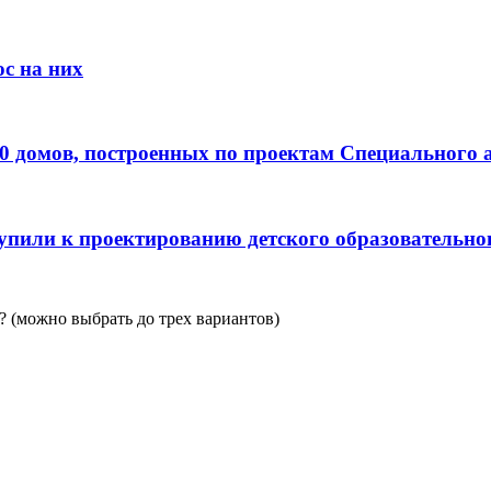
с на них
0 домов, построенных по проектам Специального 
пили к проектированию детского образовательно
 (можно выбрать до трех вариантов)