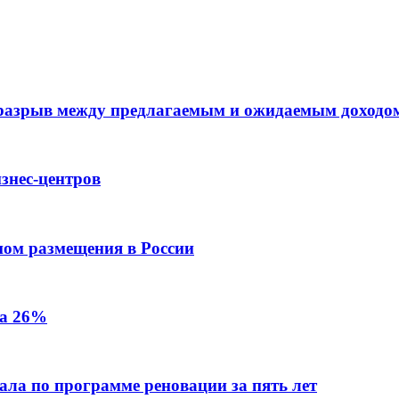
 разрыв между предлагаемым и ожидаемым доходо
знес-центров
пом размещения в России
на 26%
ала по программе реновации за пять лет