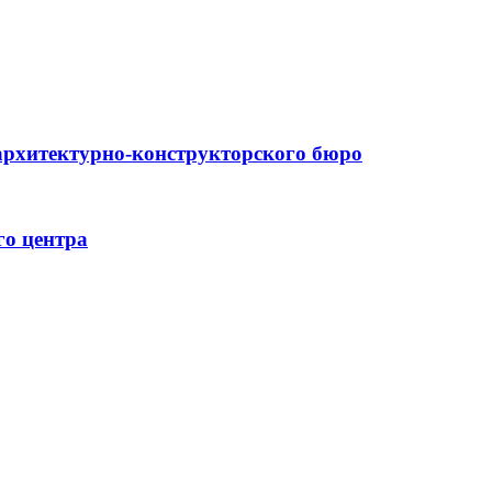
архитектурно-конструкторского бюро
го центра