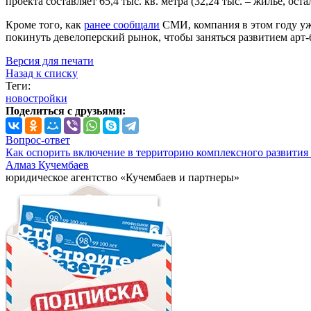
проекта составляет 65,4 тыс. кв. метра (32,24 тыс. – жилье, ос
Кроме того, как
ранее сообщали
СМИ, компания в этом году уже
покинуть девелоперский рынок, чтобы заняться развитием арт-
Версия для печати
Назад к списку
Теги:
новостройки
Поделиться с друзьями:
Вопрос-ответ
Как оспорить включение в территорию комплексного развития 
Алмаз Кучембаев
юридическое агентство «Кучембаев и партнеры»