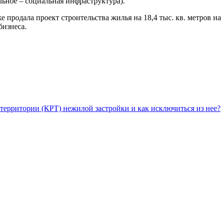
тальное – социальная инфраструктура).
 продала проект строительства жилья на 18,4 тыс. кв. метров 
бизнеса.
территории (КРТ) нежилой застройки и как исключиться из нее?