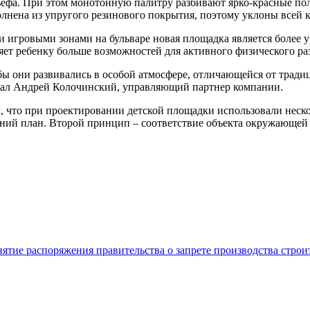
льефа. При этом монотонную палитру разбивают ярко-красные п
нена из упругого резинового покрытия, поэтому уклоны всей к
 игровыми зонами на бульваре новая площадка является более ур
яет ребенку больше возможностей для активного физического ра
 они развивались в особой атмосфере, отличающейся от традиц
овал Андрей Колочинский, управляющий партнер компании.
, что при проектировании детской площадки использовали неск
ний план. Второй принцип – соответствие объекта окружающей с
нятие распоряжения правительства о запрете производства стро