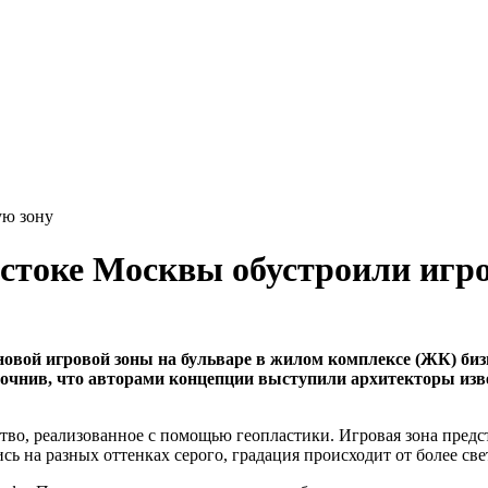
ую зону
остоке Москвы обустроили игр
вой игровой зоны на бульваре в жилом комплексе (ЖК) бизн
уточнив, что авторами концепции выступили архитекторы из
тво, реализованное с помощью геопластики. Игровая зона предс
ь на разных оттенках серого, градация происходит от более свет