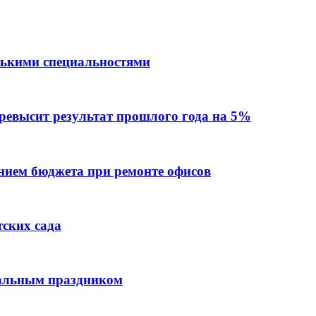
лькими специальностями
превысит результат прошлого года на 5%
ием бюджета при ремонте офисов
тских сада
нальным праздником