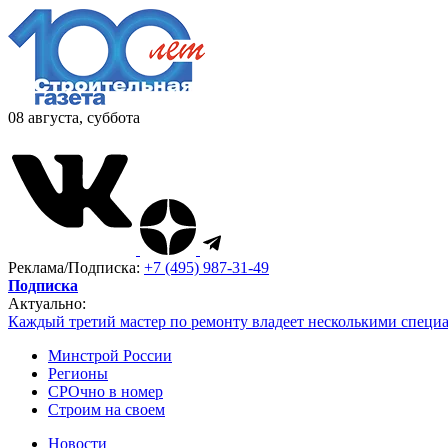
08 августа, суббота
Реклама/Подписка:
+7 (495) 987-31-49
Подписка
Актуально:
Каждый третий мастер по ремонту владеет несколькими специ
Минстрой России
Регионы
СРОчно в номер
Строим на своем
Новости