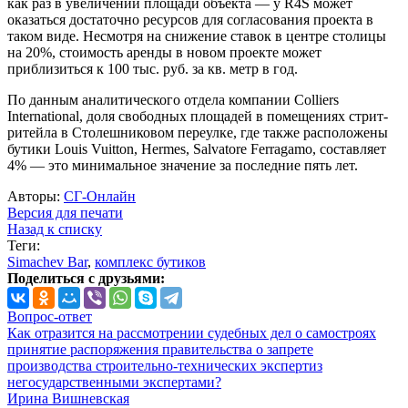
как раз в увеличении площади объекта — у R4S может
оказаться достаточно ресурсов для согласования проекта в
таком виде. Несмотря на снижение ставок в центре столицы
на 20%, стоимость аренды в новом проекте может
приблизиться к 100 тыс. руб. за кв. метр в год.
По данным аналитического отдела компании Colliers
International, доля свободных площадей в помещениях стрит-
ритейла в Столешниковом переулке, где также расположены
бутики Louis Vuitton, Hermes, Salvatore Ferragamo, составляет
4% — это минимальное значение за последние пять лет.
Авторы:
СГ-Онлайн
Версия для печати
Назад к списку
Теги:
Simachev Bar
,
комплекс бутиков
Поделиться с друзьями:
Вопрос-ответ
Как отразится на рассмотрении судебных дел о самостроях
принятие распоряжения правительства о запрете
производства строительно-технических экспертиз
негосударственными экспертами?
Ирина Вишневская