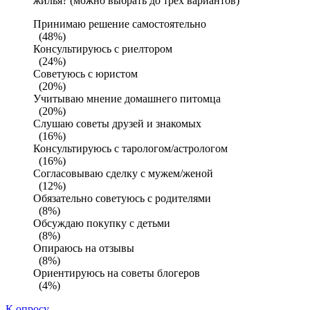
жилья? (можно выбрать до трех вариантов)
Принимаю решение самостоятельно
(48%)
Консультируюсь с риелтором
(24%)
Советуюсь с юристом
(20%)
Учитываю мнение домашнего питомца
(20%)
Слушаю советы друзей и знакомых
(16%)
Консультируюсь с тарологом/астрологом
(16%)
Согласовываю сделку с мужем/женой
(12%)
Обязательно советуюсь с родителями
(8%)
Обсуждаю покупку с детьми
(8%)
Опираюсь на отзывы
(8%)
Ориентируюсь на советы блогеров
(4%)
К опросу