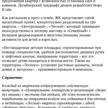
предложения квартир с возможностью установки саун и
каминов. Дизайнерский ландшафт дворов разработает бюро
ICube.
Как рассказали в пресс-службе, ЖК представляет собой
масштабный проект, концептуально разделенный на три
квартала – «Центральный», «Лесной», который примыкает
непосредственно к лесному массиву, и «Семейный» с
большим двором-парком и многочисленными зонами
активности для детей и взрослых.
«Нестандартные детские площадки, спроектированные при
помощи специалистов, удобное расположение дверных ручек
и лифтовых кнопок, зонирование территории – все это
позволит детям находиться в безопасности. Также на
территории «Лесного» установят ростовые шахматы, лесной
домик и экотропы», - прокомментировали в компании.
Справочно:
Каждый их кварталов подразумевает собственную
концепцию: в «Центральном» планируется организация «двора
без машин» с местами для отдыха, где есть возможность
поработать на открытом воздухе или уединиться для чтения
и медитации. «Лесной» квартал спроектирован с идеей
«Фабрики детства». Концепцию «Семейного» квартала