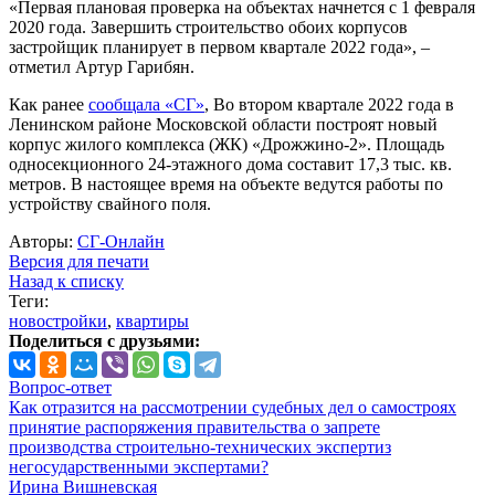
«Первая плановая проверка на объектах начнется с 1 февраля
2020 года. Завершить строительство обоих корпусов
застройщик планирует в первом квартале 2022 года», –
отметил Артур Гарибян.
Как ранее
сообщала «СГ»
, Во втором квартале 2022 года в
Ленинском районе Московской области построят новый
корпус жилого комплекса (ЖК) «Дрожжино-2». Площадь
односекционного 24-этажного дома составит 17,3 тыс. кв.
метров. В настоящее время на объекте ведутся работы по
устройству свайного поля.
Авторы:
СГ-Онлайн
Версия для печати
Назад к списку
Теги:
новостройки
,
квартиры
Поделиться с друзьями:
Вопрос-ответ
Как отразится на рассмотрении судебных дел о самостроях
принятие распоряжения правительства о запрете
производства строительно-технических экспертиз
негосударственными экспертами?
Ирина Вишневская