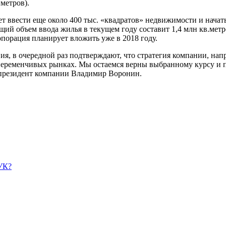
метров).
т ввести еще около 400 тыс. «квадратов» недвижимости и начать
бщий объем ввода жилья в текущем году составит 1,4 млн кв.ме
рпорация планирует вложить уже в 2018 году.
ия, в очередной раз подтверждают, что стратегия компании, на
 переменчивых рынках. Мы остаемся верны выбранному курсу и 
л президент компании Владимир Воронин.
УК?