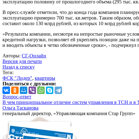
эксплуатацию половину от прошлогоднего объема (295 тыс. кв.
В пресс-службе отметили, что до конца года компания планируе
эксплуатацию примерно 700 тыс. кв.метров. Таким образом, о
составит около 130 млрд рублей, из которых 10 млрд рублей ко
«Результаты компании, несмотря на непростые рыночные услов
кредитной нагрузки, позволяет ей укреплять позиции даже на
и вводить объекты в четко обозначенные сроки», - подчеркну
Авторы:
СГ-Онлайн
Версия для печати
Назад к списку
Теги:
ФСК "Лидер"
,
квартиры
Поделиться с друзьями:
Вопрос-ответ
В чем принципиальное отличие систем управления в ТСН и в 
Ольга Тасканова
генеральный директор, «Управляющая компания Стар Групп»