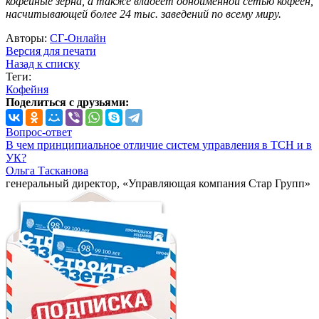
кофейные зерна, а также владеет одноименной сетью кофеен,
насчитывающей более 24 тыс. заведений по всему миру.
Авторы:
СГ-Онлайн
Версия для печати
Назад к списку
Теги:
Кофейня
Поделиться с друзьями:
Вопрос-ответ
В чем принципиальное отличие систем управления в ТСН и в
УК?
Ольга Тасканова
генеральный директор, «Управляющая компания Стар Групп»