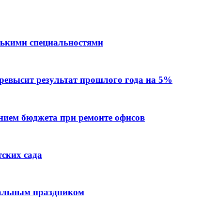
лькими специальностями
превысит результат прошлого года на 5%
ием бюджета при ремонте офисов
тских сада
нальным праздником