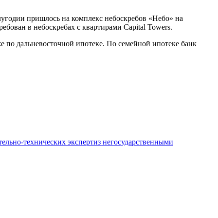
олугодии пришлось на комплекс небоскребов «Небо» на
ован в небоскребах с квартирами Capital Towers.
е по дальневосточной ипотеке. По семейной ипотеке банк
ительно-технических экспертиз негосударственными