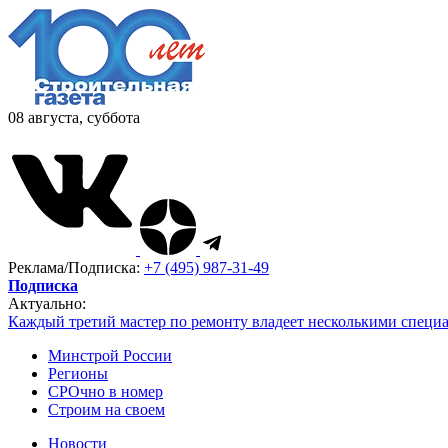
08 августа, суббота
Реклама/Подписка:
+7 (495) 987-31-49
Подписка
Актуально:
Каждый третий мастер по ремонту владеет несколькими специ
Минстрой России
Регионы
СРОчно в номер
Строим на своем
Новости