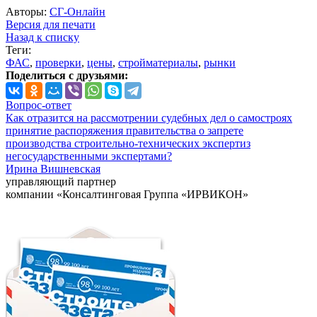
Авторы:
СГ-Онлайн
Версия для печати
Назад к списку
Теги:
ФАС
,
проверки
,
цены
,
стройматериалы
,
рынки
Поделиться с друзьями:
Вопрос-ответ
Как отразится на рассмотрении судебных дел о самостроях
принятие распоряжения правительства о запрете
производства строительно-технических экспертиз
негосударственными экспертами?
Ирина Вишневская
управляющий партнер
компании «Консалтинговая Группа «ИРВИКОН»