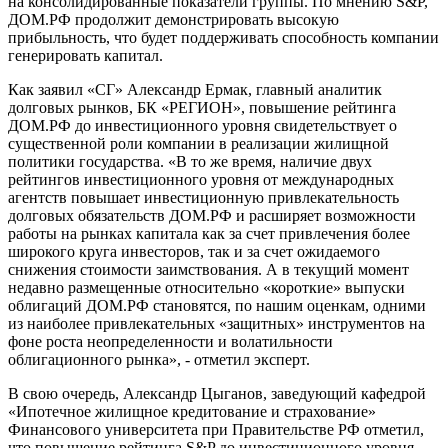
на консолидированные показатели группы. По мнению S&P,
ДОМ.РФ продолжит демонстрировать высокую
прибыльность, что будет поддерживать способность компании
генерировать капитал.
Как заявил «СГ» Александр Ермак, главный аналитик
долговых рынков, БК «РЕГИОН», повышение рейтинга
ДОМ.РФ до инвестиционного уровня свидетельствует о
существенной роли компании в реализации жилищной
политики государства. «В то же время, наличие двух
рейтингов инвестиционного уровня от международных
агентств повышает инвестиционную привлекательность
долговых обязательств ДОМ.РФ и расширяет возможности
работы на рынках капитала как за счет привлечения более
широкого круга инвесторов, так и за счет ожидаемого
снижения стоимости заимствования. А в текущий момент
недавно размещенные относительно «короткие» выпуски
облигаций ДОМ.РФ становятся, по нашим оценкам, одними
из наиболее привлекательных «защитных» инструментов на
фоне роста неопределенности и волатильности
облигационного рынка», - отметил эксперт.
В свою очередь, Александр Цыганов, заведующий кафедрой
«Ипотечное жилищное кредитование и страхование»
Финансового университета при Правительстве РФ отметил,
что повышение рейтинга S&P до инвестиционного уровня