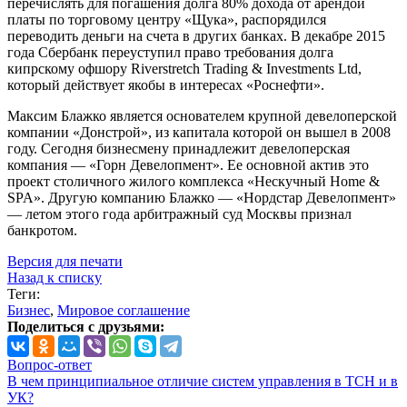
перечислять для погашения долга 80% дохода от арендой
платы по торговому центру «Щука», распорядился
переводить деньги на счета в других банках. В декабре 2015
года Сбербанк переуступил право требования долга
кипрскому офшору Riverstretch Trading & Investments Ltd,
который действует якобы в интересах «Роснефти».
Максим Блажко является основателем крупной девелоперской
компании «Донстрой», из капитала которой он вышел в 2008
году. Сегодня бизнесмену принадлежит девелоперская
компания — «Горн Девелопмент». Ее основной актив это
проект столичного жилого комплекса «Нескучный Home &
SPA». Другую компанию Блажко — «Нордстар Девелопмент»
— летом этого года арбитражный суд Москвы признал
банкротом.
Версия для печати
Назад к списку
Теги:
Бизнес
,
Мировое соглашение
Поделиться с друзьями:
Вопрос-ответ
В чем принципиальное отличие систем управления в ТСН и в
УК?