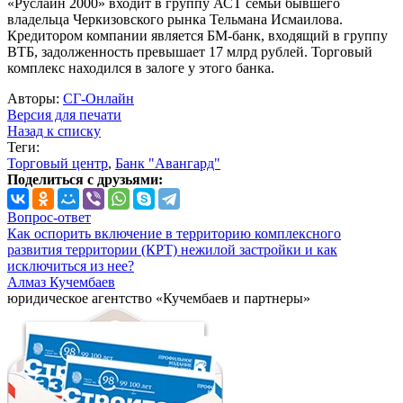
«Руслайн 2000» входит в группу АСТ семьи бывшего
владельца Черкизовского рынка Тельмана Исмаилова.
Кредитором компании является БМ-банк, входящий в группу
ВТБ, задолженность превышает 17 млрд рублей. Торговый
комплекс находился в залоге у этого банка.
Авторы:
СГ-Онлайн
Версия для печати
Назад к списку
Теги:
Торговый центр
,
Банк "Авангард"
Поделиться с друзьями:
Вопрос-ответ
Как оспорить включение в территорию комплексного
развития территории (КРТ) нежилой застройки и как
исключиться из нее?
Алмаз Кучембаев
юридическое агентство «Кучембаев и партнеры»