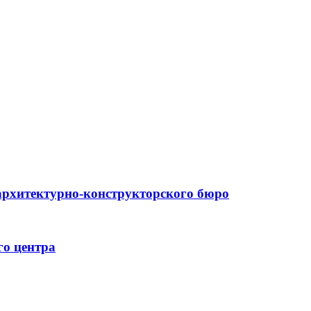
архитектурно-конструкторского бюро
го центра