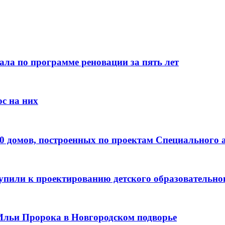
ала по программе реновации за пять лет
с на них
0 домов, построенных по проектам Специального 
пили к проектированию детского образовательно
Ильи Пророка в Новгородском подворье