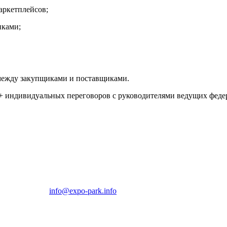
ркетплейсов;
иками;
 между закупщиками и поставщиками.
0+ индивидуальных переговоров с руководителями ведущих феде
22-00-79
info@expo-park.info