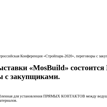
Всероссийская Конференция «Стройпарк-2020», переговоры с зак
выставки «MosBuild» состоитс
ы с закупщиками.
особленная для установления ПРЯМЫХ КОНТАКТОВ между ведущи
атериалов.