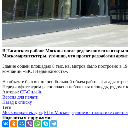
В Таганском районе Москвы после редевелопмента открылся б
Москомархитектуры, уточнив, что проект разработан архит
Здание общей площадью 8 тыс. кв. метров было построено в 19
компании «БКЛ Недвижимость».
На объекте был выполнен большой объем работ – фасады отрест
Перед амфитеатром расположена небольшая площадь, рядом с к
Авторы:
СГ-Онлайн
Версия для печати
Назад к списку
Теги:
Москомархитектура
,
БЦ в Москве
,
здание в стилистике советск
Поделиться с друзьями: