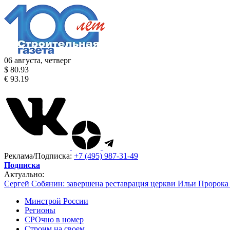
06 августа, четверг
$ 80.93
€ 93.19
Реклама/Подписка:
+7 (495) 987-31-49
Подписка
Актуально:
Сергей Собянин: завершена реставрация церкви Ильи Пророка
Минстрой России
Регионы
СРОчно в номер
Строим на своем