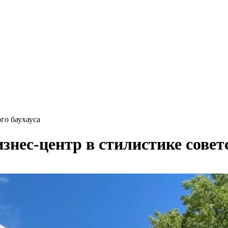
го баухауса
нес-центр в стилистике советс