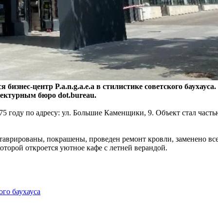
изнес-центр P.a.n.g.a.e.a в стилистике советского баухауса
ектурным бюро dot.bureau.
75 году по адресу: ул. Большие Каменщики, 9. Объект стал час
аврированы, покрашены, проведен ремонт кровли, заменено все 
оторой откроется уютное кафе с летней верандой.
ого баухауса